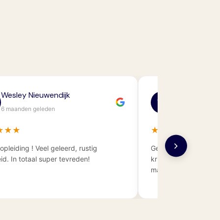
ijs van der Zijden
Mike Vrijhoeven
MV
maanden geleden
6 maanden geleden
★
★
★
★
★
★
★
 duikschool en instructeurs! Je
er veel aandacht op een serieuze,
leuke manier.