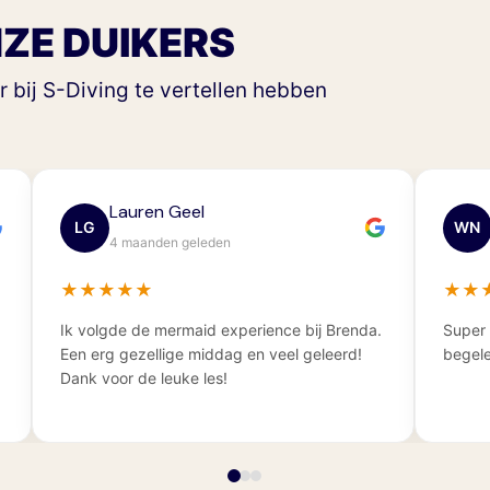
ZE DUIKERS
 bij S-Diving te vertellen hebben
Wesley Nieuwendijk
Th
WN
TV
6 maanden geleden
6 
★
★
★
★
★
★
★
★
Super opleiding ! Veel geleerd, rustig
Geweldige
begeleid. In totaal super tevreden!
krijgt hi
maar ook 