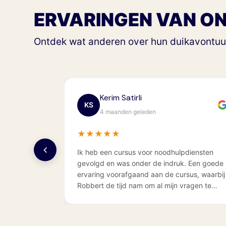
ERVARINGEN VAN ON
Ontdek wat anderen over hun duikavontuur
Lauren Geel
LG
4 maanden geleden
★
★
★
★
★
diensten
Ik volgde de mermaid experience bij Brenda.
e
Een erg gezellige middag en veel geleerd!
sus, waarbij
Dank voor de leuke les!
ragen te
ing dan de