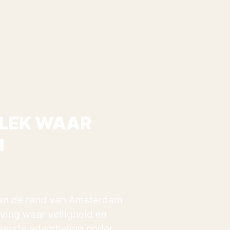
PLEK WAAR
N
aan de rand van Amsterdam
ing waar veiligheid en
 eerste ademhaling onder