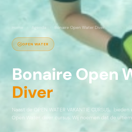
Home
›
Agenda
›
Bonaire Open Water Diver
OPEN WATER
Bonaire Open 
Diver
Naast de OPEN WATER VAKANTIE CURSUS, bieden wi
Open Water diver cursus. Wij noemen dat de ultieme