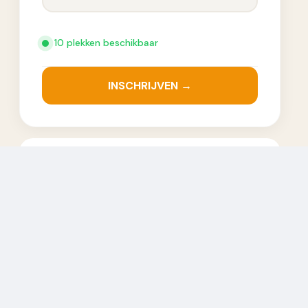
10 plekken beschikbaar
INSCHRIJVEN →
TOEVOEGEN AAN AGENDA
+ Aan Google Kalender toevoegen
+ iCal / Outlook export