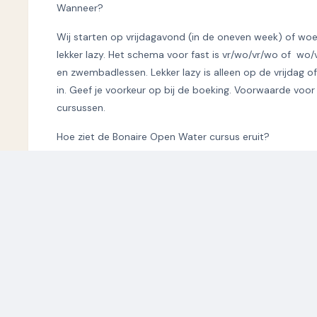
Wanneer?
Wij starten op vrijdagavond (in de oneven week) of wo
lekker lazy. Het schema voor fast is vr/wo/vr/wo of wo/vr
en zwembadlessen. Lekker lazy is alleen op de vrijdag
in. Geef je voorkeur op bij de boeking. Voorwaarde voor d
cursussen.
Hoe ziet de Bonaire Open Water cursus eruit?
Je doet in Nederland bij S-Diving alle zwembadoefeninge
je doet in tropisch Nederland bij Scuba-Do Bonaire 4 b
zonder extra zorgen, tegen lagere kosten dan als je het 
Nederlands boven en onderwater te genieten.
Bij ons is de prijs inclusief PADI “E-Learning module”, 
Hoe regelen wij dat verder?
Je sluit met ons de overeenkomst en wij regelen de rest