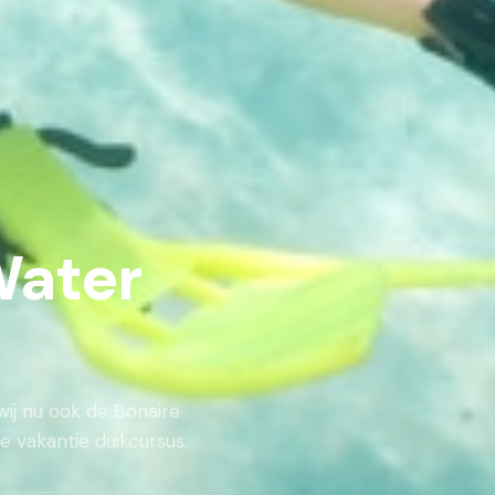
Water
j nu ook de Bonaire
 vakantie duikcursus.