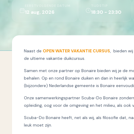
EERSTVOLGENDE DATUM
TIJDSTIP
12 aug, 2026
18:30 - 23:30
Naast de
OPEN WATER VAKANTIE CURSUS
, bieden wi
de ultieme vakantie duikcursus.
Samen met onze partner op Bonaire bieden wij je de mo
behalen. Op en rond Bonaire duiken en dan in heerlijk w
(bijzondere) Nederlandse gemeente is Bonaire eenvoudi
Onze samenwerkingspartner Scuba-Do Bonaire zonderm
opleiding, oog voor de omgeving en het milieu, als ook v
Scuba-Do Bonaire heeft, net als wij, als filosofie dat, 
leuk moet zijn.