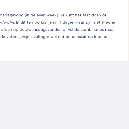
ensdagavond (in de even week). Je kunt het fast doen of
/wo/vr. In dit tempo kun je in 14 dagen klaar zijn met theorie
 of alleen op de woensdagavonden of vul de combinaties maar
e volledig vrije invulling is wel dat dit aansluit op lopende
n en alle theorie, zoals bij de normale
vakantie cursus
, en
uiten water duiken. Zo heb je het beste van twee werelden,
zelf regelt en heb je meer tijd om van ons Tropisch
veel plezier en al het benodigde zwembadmateriaal.
 met onze partner, zodat jij op Bonaire verzekerd bent van