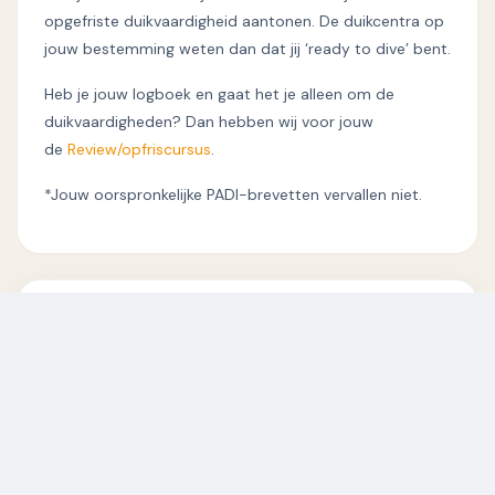
opgefriste duikvaardigheid aantonen. De duikcentra op
jouw bestemming weten dan dat jij ‘ready to dive’ bent.
Heb je jouw logboek en gaat het je alleen om de
duikvaardigheden? Dan hebben wij voor jouw
de
Review/opfriscursus
.
*Jouw oorspronkelijke PADI-brevetten vervallen niet.
Inschrijven
€ 139
p.p.
KIES EEN DATUM