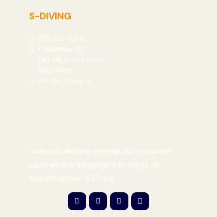
S-DIVING
020 210 3663
Uilenstede 314
1183 DB Amstelveen
Nederland
info@s-diving.nl
Duiken is plezierig en veilig, als het op de
juiste wijze is aangeleerd en dat is de
filosofie achter S-Diving.