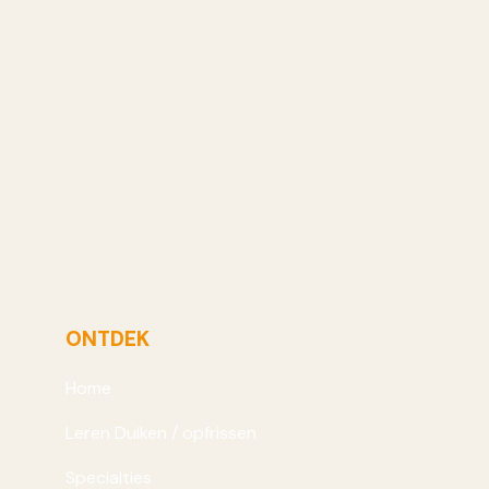
scuba diving)
Available Tickets:
4
79
Probeer een keer onderwater te ademen
VOLGENDE
ONTDEK
Home
Leren Duiken / opfrissen
Specialties