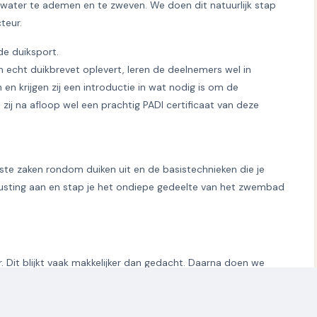
water te ademen en te zweven. We doen dit natuurlijk stap
teur.
e duiksport.
 echt duikbrevet oplevert, leren de deelnemers wel in
en krijgen zij een introductie in wat nodig is om de
zij na afloop wel een prachtig PADI certificaat van deze
kste zaken rondom duiken uit en de basistechnieken die je
itrusting aan en stap je het ondiepe gedeelte van het zwembad
. Dit blijkt vaak makkelijker dan gedacht. Daarna doen we
 het duiken. We leggen van te voren elke oefening grondig uit
s. Na 1,5 uur genieten onder water, stap je als beginnende
anddoek bij ons de winkel weer uit.