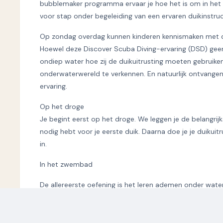
bubblemaker programma ervaar je hoe het is om in het 
voor stap onder begeleiding van een ervaren duikinstruc
Op zondag overdag kunnen kinderen kennismaken met d
Hoewel deze Discover Scuba Diving-ervaring (DSD) geen
ondiep water hoe zij de duikuitrusting moeten gebruiken 
onderwaterwereld te verkennen. En natuurlijk ontvangen 
ervaring.
Op het droge
Je begint eerst op het droge. We leggen je de belangrij
nodig hebt voor je eerste duik. Daarna doe je je duiku
in.
In het zwembad
De allereerste oefening is het leren ademen onder water
enkele eenvoudige oefeningen die horen bij de basis van
en toetsen altijd of je begrepen hebt wat de bedoeling i
duiker met een enorme glimlach certificaat logboek en h