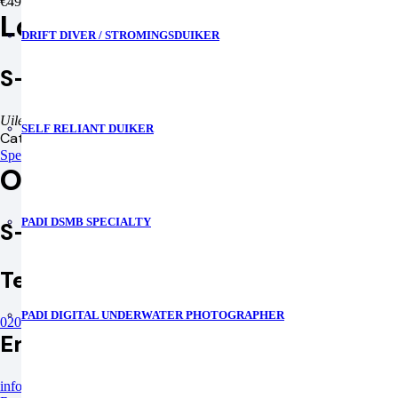
€495.00
Locatie
DRIFT DIVER / STROMINGSDUIKER
S-Diving
Uilenstede 314 1183 DB Amstelveen
SELF RELIANT DUIKER
Categorie
Specialities
Organisator
PADI DSMB SPECIALTY
S-Diving
Telefoon
PADI DIGITAL UNDERWATER PHOTOGRAPHER
020-2103663
Email
info@s-diving.nl