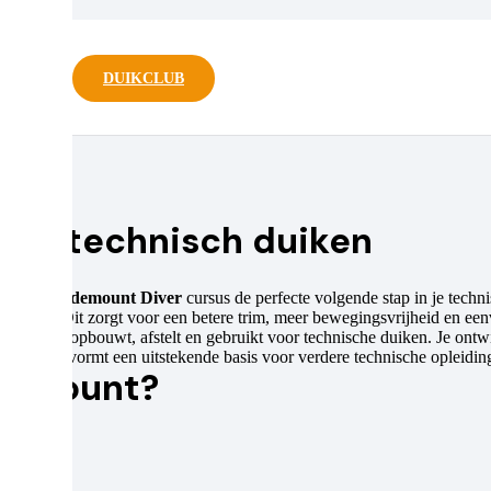
mount
DUIKCLUB
van technisch duiken
DI Tec Sidemount Diver
cursus de perfecte volgende stap in je techn
 de rug. Dit zorgt voor een betere trim, meer bewegingsvrijheid en eenvo
figuratie opbouwt, afstelt en gebruikt voor technische duiken. Je ont
e cursus vormt een uitstekende basis voor verdere technische opleidi
idemount?