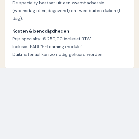
De specialty bestaat uit een zwembadsessie
(woensdag of vrijdagavond) en twee buiten duiken (1
dag).
Kosten & benodigdheden
Prijs specialty: € 250,00 inclusief BTW
Inclusief PADI “E-Learning module”
Duikmateriaal kan zo nodig gehuurd worden.
Inschrijven
€ 250
p.p.
KIES EEN DATUM