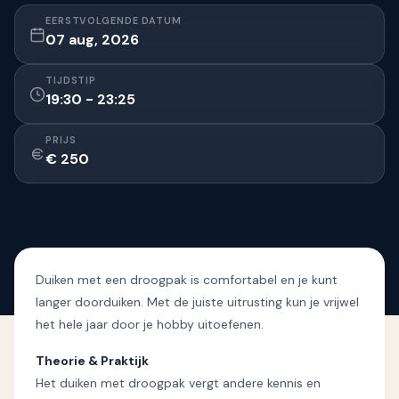
EERSTVOLGENDE DATUM
07 aug, 2026
TIJDSTIP
19:30 - 23:25
PRIJS
€ 250
Duiken met een droogpak is comfortabel en je kunt
langer doorduiken. Met de juiste uitrusting kun je vrijwel
het hele jaar door je hobby uitoefenen.
Theorie & Praktijk
Het duiken met droogpak vergt andere kennis en