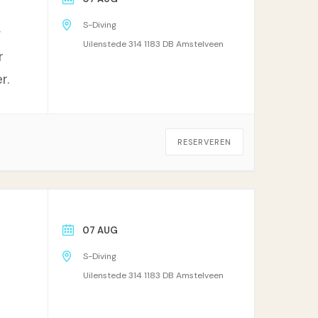
S-Diving
g
Uilenstede 314 1183 DB Amstelveen
r
r.
RESERVEREN
07 AUG
S-Diving
Uilenstede 314 1183 DB Amstelveen