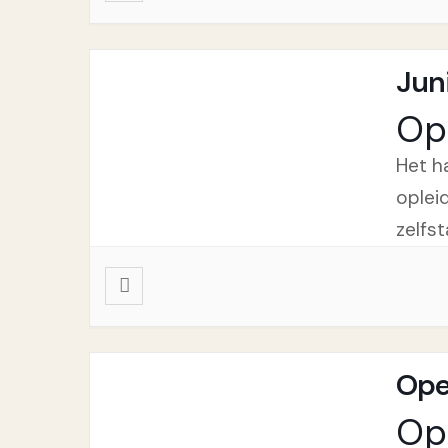
Juni
Op
Het h
oplei
zelfs
Ope
Op