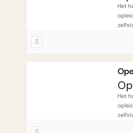
Het h
oplei
zelfs
Ope
Op
Het h
oplei
zelfs