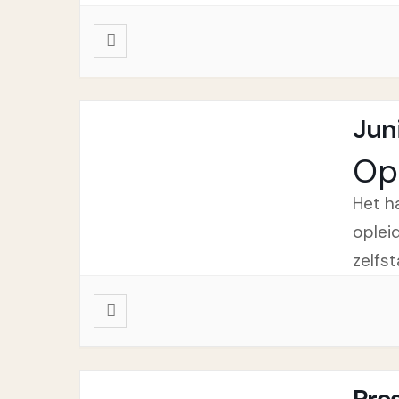
Juni
Op
Het h
oplei
zelfs
Pro