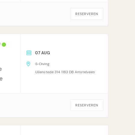
RESERVEREN
)
07 AUG
S-Diving
e
Uilenstede 314 1183 DB Amstelveen
e
RESERVEREN