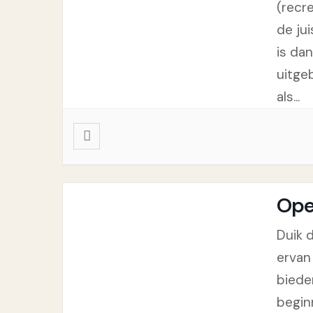
(recr
de jui
is da
uitgeb
als...
Ope
Duik 
ervan
biede
begin