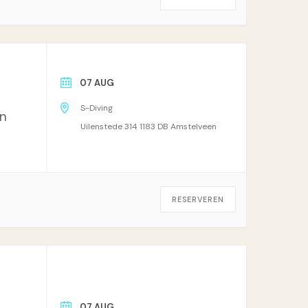
07 AUG
S-Diving
in
Uilenstede 314 1183 DB Amstelveen
RESERVEREN
07 AUG