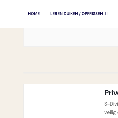
Open water
HOME
LEREN DUIKEN / OPFRISSEN
Pri
S-Div
veili