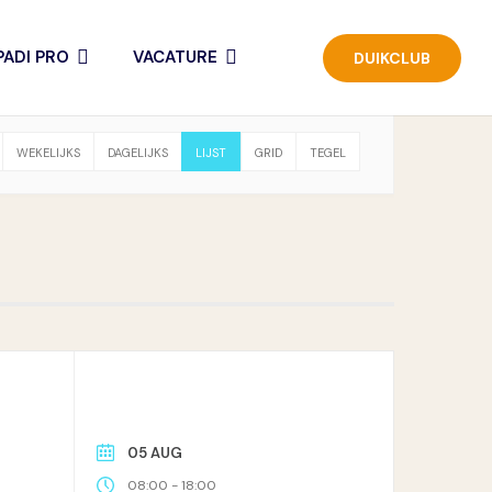
ADI PRO
VACATURE
DUIKCLUB
WEKELIJKS
DAGELIJKS
LIJST
GRID
TEGEL
05 AUG
-
08:00
18:00