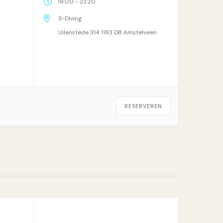
-
19:00
23:20
S-Diving
Uilenstede 314 1183 DB Amstelveen
RESERVEREN