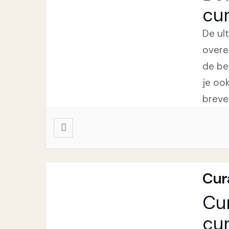
cu
De ul
overe
de be
je oo
breve
Cur
Cu
cu