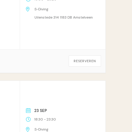
S-Diving
Uilenstede 314 1183 DB Amstelveen
RESERVEREN
23 SEP
-
18:30
23:30
S-Diving