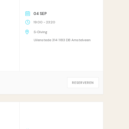
04 SEP
-
19:00
23:20
S-Diving
Uilenstede 314 1183 DB Amstelveen
RESERVEREN