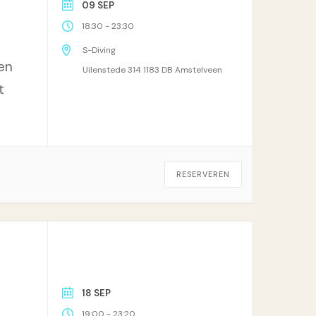
09 SEP
-
18:30
23:30
S-Diving
en
Uilenstede 314 1183 DB Amstelveen
t
RESERVEREN
18 SEP
-
19:00
23:20