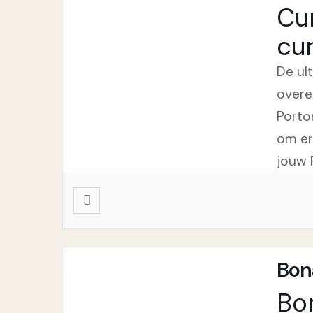
Cu
cu
De ul
overe
Porto
om er
jouw 
Bon
Bo