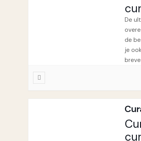
cu
De ul
overe
de be
je oo
breve
Cur
Cu
cu