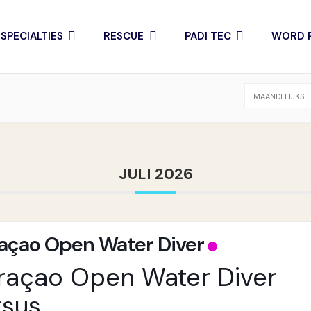
sus
SPECIALTIES
RESCUE
PADI TEC
WORD P
MAANDELIJKS
JULI 2026
açao Open Water Diver
raçao Open Water Diver
rsus