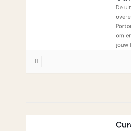
De ul
overe
Porto
om er
jouw 
Cur