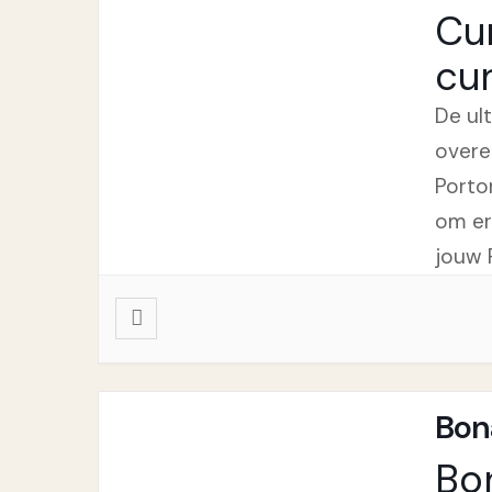
Cu
cu
De ul
overe
Porto
om er
jouw 
Bon
Bo