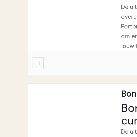
De ul
overe
Porto
om er
jouw 
Bon
Bo
cu
De ul