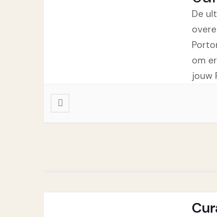
De ul
overe
Porto
om er
jouw 
Cur