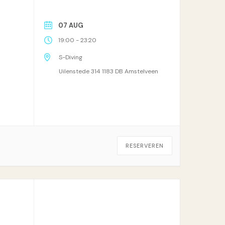
07 AUG
-
19:00
23:20
S-Diving
Uilenstede 314 1183 DB Amstelveen
RESERVEREN