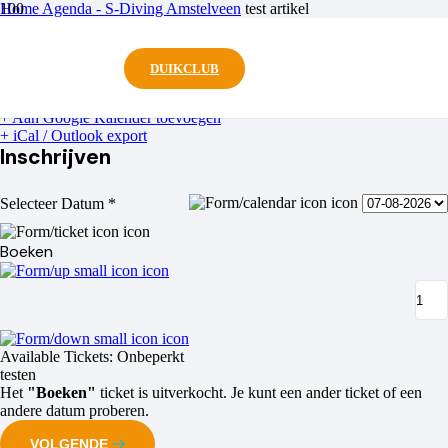
Home
Agenda - S-Diving Amstelveen
test artikel
test artikel
DUIKCLUB
Om conversie te testen
+ Aan Google Kalender toevoegen
+ iCal / Outlook export
Inschrijven
Selecteer Datum
*
Boeken
Available Tickets:
Onbeperkt
testen
Het
"Boeken"
ticket is uitverkocht. Je kunt een ander ticket of een
andere datum proberen.
VOLGENDE