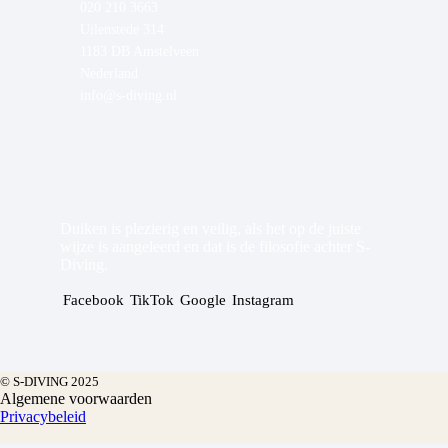
020 210 3663
Uilenstede 314
1183 DB Amstelveen
Nederland
info@s-diving.nl
Duiken is plezierig en veilig, als het op de juiste
wijze is aangeleerd en dat is de filosofie achter S-
Diving.
Facebook
TikTok
Google
Instagram
© S-DIVING 2025
Algemene voorwaarden
Privacybeleid