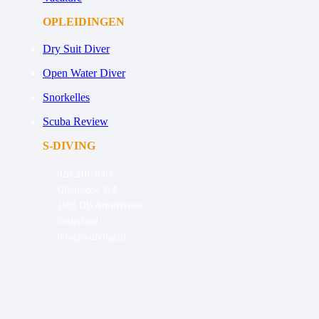
OPLEIDINGEN
Dry Suit Diver
Open Water Diver
Snorkelles
Scuba Review
S-DIVING
020 210 3663
Uilenstede 314
1183 DB Amstelveen
Nederland
info@s-diving.nl