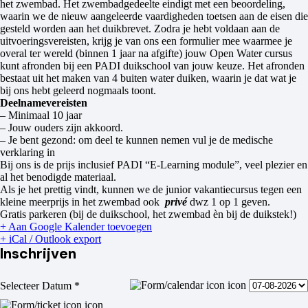
het zwembad. Het zwembadgedeelte eindigt met een beoordeling,
waarin we de nieuw aangeleerde vaardigheden toetsen aan de eisen die
gesteld worden aan het duikbrevet. Zodra je hebt voldaan aan de
uitvoeringsvereisten, krijg je van ons een formulier mee waarmee je
overal ter wereld (binnen 1 jaar na afgifte) jouw Open Water cursus
kunt afronden bij een PADI duikschool van jouw keuze. Het afronden
bestaat uit het maken van 4 buiten water duiken, waarin je dat wat je
bij ons hebt geleerd nogmaals toont.
Deelnamevereisten
– Minimaal 10 jaar
– Jouw ouders zijn akkoord.
– Je bent gezond: om deel te kunnen nemen vul je de medische
verklaring in
Bij ons is de prijs inclusief PADI “E-Learning module”, veel plezier en
al het benodigde materiaal.
Als je het prettig vindt, kunnen we de junior vakantiecursus tegen een
kleine meerprijs in het zwembad ook
privé
dwz 1 op 1 geven.
Gratis parkeren (bij de duikschool, het zwembad èn bij de duikstek!)
+ Aan Google Kalender toevoegen
+ iCal / Outlook export
Inschrijven
Selecteer Datum
*