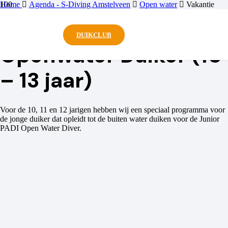
Home
Agenda - S-Diving Amstelveen
Open water
Vakantie
Junior Openwater Duiker (10 – 13 jaar)
Vakantie Junior
DUIKCLUB
Openwater Duiker (10
– 13 jaar)
Voor de 10, 11 en 12 jarigen hebben wij een speciaal programma voor
de jonge duiker dat opleidt tot de buiten water duiken voor de Junior
PADI Open Water Diver.