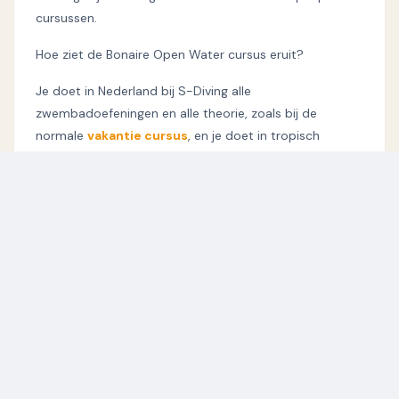
cursussen.
Hoe ziet de Bonaire Open Water cursus eruit?
Je doet in Nederland bij S-Diving alle
zwembadoefeningen en alle theorie, zoals bij de
normale
vakantie cursus
, en je doet in tropisch
Nederland bij Scuba-Do Bonaire 4 buiten water duiken.
Zo heb je het beste van twee werelden, zonder extra
zorgen, tegen lagere kosten dan als je het zelf regelt en
heb je meer tijd om van ons Tropisch Nederlands
boven en onderwater te genieten.
Bij ons is de prijs inclusief PADI “E-Learning module”,
veel plezier en al het benodigde zwembadmateriaal.
Hoe regelen wij dat verder?
Je sluit met ons de overeenkomst en wij regelen de rest